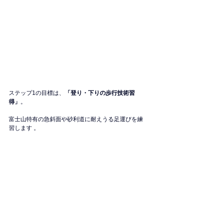
ステップ1の目標は、
「登り・下りの歩行技術習
得」
。
富士山特有の急斜面や砂利道に耐えうる足運びを練
習します 。