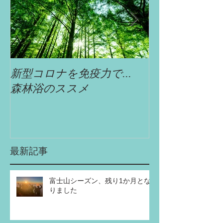
新型コロナを免疫力で...
自遊舎特選!!
森林浴のススメ
最新記事
富士山シーズン、残り1か月とな
りました