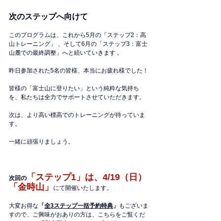
次のステップへ向けて
このプログラムは、これから5月の「ステップ2：高
山トレーニング」 、そして6月の「ステップ3：富士
山麓での最終調整」へと続いていきます 。
昨日参加された5名の皆様、本当にお疲れ様でした！
皆様の「富士山に登りたい」という純粋な気持ち
を、私たちは全力でサポートさせていただきます。
次は、より高い標高でのトレーニングが待っていま
す。
一緒に頑張りましょう。
「ステップ1」は、4/19（日）
次回の
「金時山」
にて開催いたします。
大変お得な
「
全3ステップ一括予約特典
」
もございま
すので、ご興味がおありの方は、こちらをご覧くだ