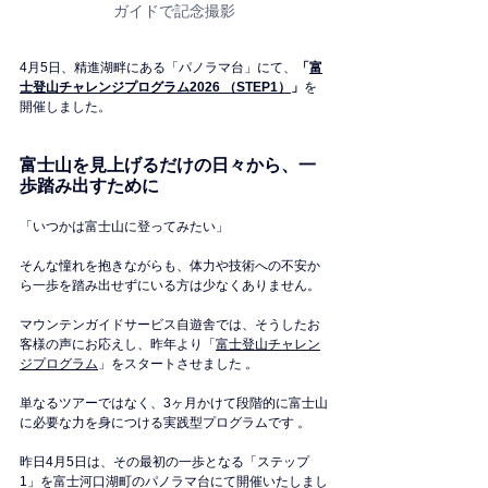
ガイドで記念撮影
4月5日、精進湖畔にある「パノラマ台」にて、
「
富
士登山チャレンジプログラム2026 （STEP1）
」
を
開催しました。
富士山を見上げるだけの日々から、一
歩踏み出すために
「いつかは富士山に登ってみたい」
そんな憧れを抱きながらも、体力や技術への不安か
ら一歩を踏み出せずにいる方は少なくありません。
マウンテンガイドサービス自遊舎では、そうしたお
客様の声にお応えし、昨年より「
富士登山チャレン
ジプログラム
」をスタートさせました 。
単なるツアーではなく、3ヶ月かけて段階的に富士山
に必要な力を身につける実践型プログラムです 。
昨日4月5日は、その最初の一歩となる「ステップ
1」を富士河口湖町のパノラマ台にて開催いたしまし