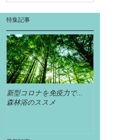
特集記事
新型コロナを免疫力で...
自遊舎特選!!
森林浴のススメ