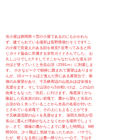
光小屋は静岡県々営の小屋であるのにもかかわら
ず、建てられている場所は長野県側だそうです!! こ
の小屋で見覚えのある顔を発見!! 近寄ってみると同
じガイド協会に所属する女性ガイドさんでした。 お
久しぶりでした!! そしてそこからなだらかな道を10
分ほど登っていくと光岳山頂（2591ｍ）に到着しま
す。 小さなピークで樹林に囲まれて展望はありませ
んが、10メートルほど進んだ所にある展望台で、南
側のみ展望があり、寸又峡周辺の山並みほぼ全域を
見渡せます。そして山頂から5分程いけば、この山の
由来ともなった「光石」に行けます。海底深くから
隆起した石灰岩の白い岩塊で、麓から望むと光岳の
山頂が白く光っていることから光岳の名前が付いた
とされている岩塊で、その上にも上ることができ、
寸又峡源流部の山々を見渡せます。 深田久弥氏が百
名山に選んだ理由がなんとなくわかる場所でしょう
か... さて、畑薙の麓からこまでに要した時間は、6時
間30分。少々飛ばし気味であったためか、バテでし
たが、暗くなる前には麓へ帰りたい一心で、下山す