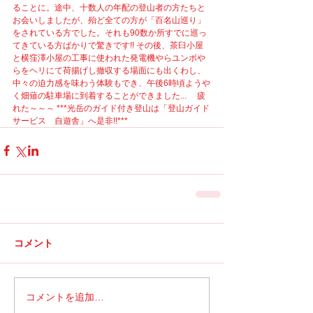
ることに。途中、十数人の年配の登山者の方たちと
お会いしましたが、殆ど全ての方が「百名山巡り」
をされている方でした。それも90数か所すでに巡っ
てきている方ばかりで驚きです!! その後、茶臼小屋
と横窪澤小屋の工事に使われた発電機やらユンボや
らをヘリにて荷揚げし撤収する場面にも出くわし、
中々の迫力感を味わう体験もでき、午後6時頃ようや
く畑薙の駐車場に到着することができました... 　疲
れた～～～ ***光岳のガイド付き登山は「登山ガイド
サービス　自遊舎」へ是非!!***
コメント
コメントを追加…