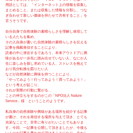
用語としては、「インターネット上の情報を収集し
まとめること。または収集した情報を分類し、つな
ぎ合わせて新しい価値を持たせて共有すること」を
言うそうです。
自分自身で自然体験の素晴らしさを理解し体現して
いる人たちを集め、
その人自身が書いた自然体験の素晴らしさを伝える
記事を掲載発信することにより、
読者の中に潜在するであろう、本来アウトドアに興
味があるが一歩先に踏み出せていない人、なにか人
生に楽しみを探し求めている人、ストレスを抱えて
おり気分転換を図りたい人
などが自然体験に興味を持つことにより、
「やってみよう！行ってみよう！買ってみよう！」
という考えが起こり、
それが実際の行動に繋がる…
ことの仲立ちをするのがこの「NPO法人 Nature 
Service」様　ということのようです。
私自身の自然体験や興味がある場所を紹介する記事
が書け、それを発信する場所を与えて頂き、とても
光栄なことで、非常に有りがたいことでもありま
す。今回、一記事を公開して頂きましたが、今後も
いくつか記事を書かせて頂けることになり、今から