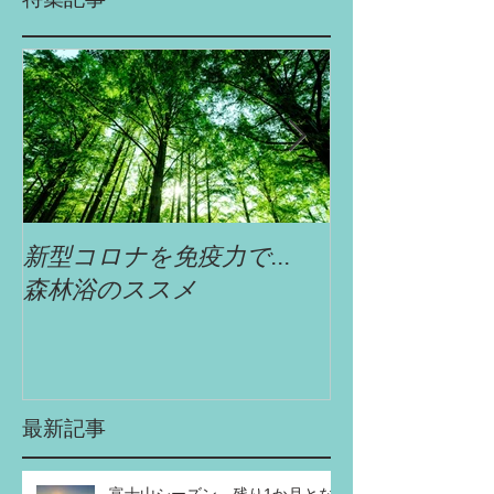
新型コロナを免疫力で...
自遊舎特選!!
森林浴のススメ
最新記事