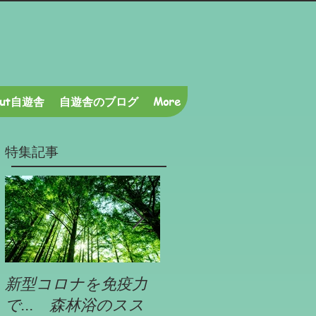
out自遊舎
自遊舎のブログ
More
特集記事
新型コロナを免疫力
自遊舎特選!!今が旬の
で... 森林浴のスス
山旅