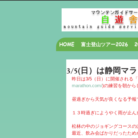
HOME
富士登山ツアー2026
3/5(日）は静岡マ
昨日は3/5（日）に開催される
marathon.com/
)の練習を朝か
昼過ぎから天気が良くなる予報
１３時過ぎにようやく雨が止ん
松林の中のジョギングコースの
最近、飲み会ばかりだったため