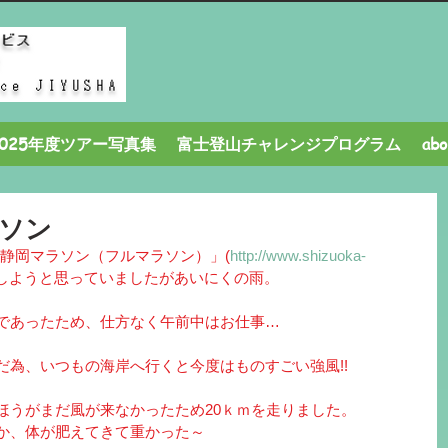
2025年度ツアー写真集
富士登山チャレンジプログラム
ab
ラソン
「静岡マラソン（フルマラソン）」(
http://www.shizuoka-
らしようと思っていましたがあいにくの雨。
であったため、仕方なく午前中はお仕事…
だ為、いつもの海岸へ行くと今度はものすごい強風!!
ほうがまだ風が来なかったため20ｋｍを走りました。
か、体が肥えてきて重かった～