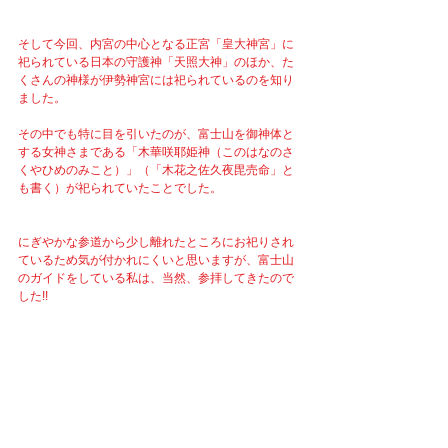
そして今回、内宮の中心となる正宮「皇大神宮」に
祀られている日本の守護神「天照大神」のほか、た
くさんの神様が伊勢神宮には祀られているのを知り
ました。
その中でも特に目を引いたのが、富士山を御神体と
する女神さまである「木華咲耶姫神（このはなのさ
くやひめのみこと）」（「木花之佐久夜毘売命」と
も書く）が祀られていたことでした。
にぎやかな参道から少し離れたところにお祀りされ
ているため気が付かれにくいと思いますが、富士山
のガイドをしている私は、当然、参拝してきたので
した!!