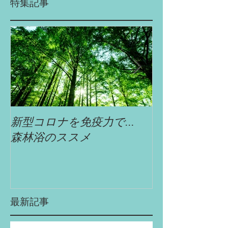
特集記事
新型コロナを免疫力で...
自遊舎特選!!
森林浴のススメ
最新記事