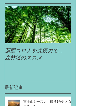
新型コロナを免疫力で...
自遊舎特選!!
森林浴のススメ
最新記事
富士山シーズン、残り1か月とな