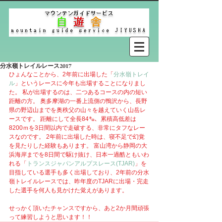
分水嶺トレイルレース2017
ひょんなことから、2年前に出場した「
分水嶺トレイ
ル
」というレースに今年も出場することになりまし
た。 私が出場するのは、二つあるコースの内の短い
距離の方。 奥多摩湖の一番上流側の鴨沢から、長野
県の野辺山までを奥秩父の山々を越えていく山岳レ
ースです。 距離にして全長84㌔、累積高低差は
8200ｍを3日間以内で走破する、非常にタフなレー
スなのです。 2年前に出場した時は、寝不足で幻覚
を見たりした経験もあります。 富山湾から静岡の大
浜海岸までを8日間で駆け抜け、日本一過酷ともいわ
れる「
トランスジャパンアルプスレース(TJAR)
」を
目指している選手も多く出場しており、2年前の分水
嶺トレイルレースでは、昨年度のTJARに出場・完走
した選手を何人も見かけた覚えがあります。
せっかく頂いたチャンスですから、あと2か月間頑張
って練習しようと思います！！