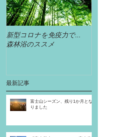
新型コロナを免疫力で...
自遊舎特選!!
森林浴のススメ
最新記事
富士山シーズン、残り1か月とな
りました