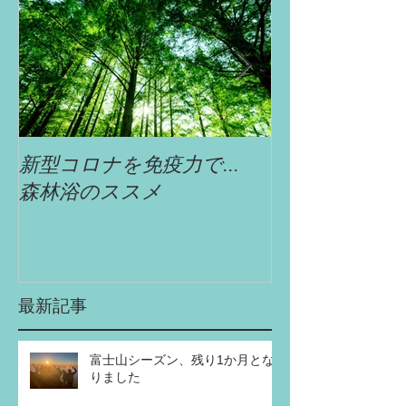
新型コロナを免疫力で...
自遊舎特選!!
森林浴のススメ
最新記事
富士山シーズン、残り1か月とな
りました