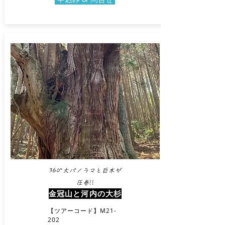
360°大パノラマと巨木が
圧巻!!​
​金冠山と河内の大杉
【ツアーコード】M21-
202