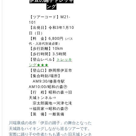
伊豆の踊子トレッキ
ング
【ツアーコード】M21-
101
【出発日】令和3年1月10
日（日）
【料 金】6,800円
（バス
代・入浴代別途必要）
【歩行距離】10km
【歩行時間】3.5時間
​【登山レベル】
トレッキ
ング★★★
​【登山口】静岡県伊豆市
【集合時刻/場所】
AM9
:30/修善寺駅
AM10:00/昭和の森Ⓟ
​【行 程】昭和の森⇒旧
天城トンネル⇒
宗太郎園地⇒河津七滝
⇒福田家⇒昭和の森Ⓟ
​【装 備】一般装備
川端康成の名作「伊豆の踊子」の舞台となった
天城路をハイキングしながら巡るツアーです。
実際に踊り子や作者たちも通った旧天城トンネ