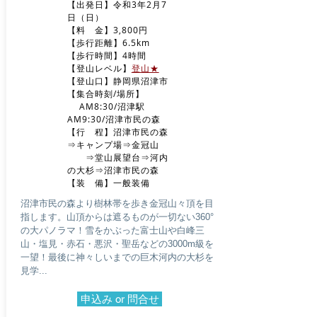
【出発日】令和3年2月7
日（日）
【料 金】3,800円
【歩行距離】6.5km
【歩行時間】4時間
​【登山レベル】
登山★
​【登山口】静岡県沼津市
【集合時刻/場所】
AM8:30/沼津駅
AM9:30/沼津市民の森
​【行 程】沼津市民の森
⇒キャンプ場⇒金冠山
⇒堂山展望台⇒河内
の大杉⇒沼津市民の森
​【装 備】一般装備
沼津市民の森より樹林帯を歩き金冠山々頂を目
指します。山頂からは遮るものが一切ない360°
の大パノラマ！雪をかぶった富士山や白峰三
山・塩見・赤石・悪沢・聖岳などの3000m級を
一望！最後に神々しいまでの巨木河内の大杉を
見学...
申込み or 問合せ