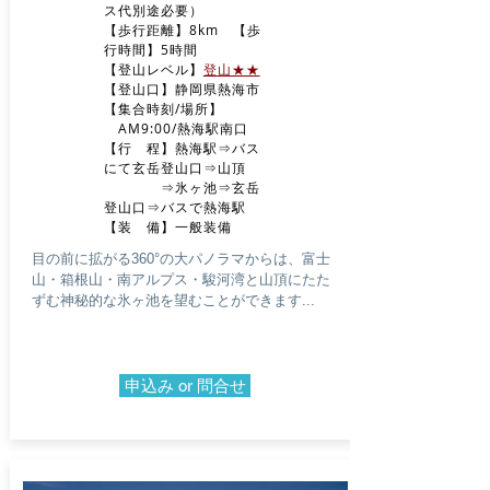
ス代別途必要）
【歩行距離】8km 【歩
行時間】5時間
​【登山レベル】
登山★★
【登山口】静岡県熱海市
【集合時刻/場所】
AM9:00
/熱海駅南口
​【行 程】熱海駅⇒バス
にて玄岳登山口⇒山頂
⇒氷ヶ池⇒玄岳
登山口⇒バスで熱海駅
​【装 備】一般装備
​目の前に拡がる360°の大パノラマからは、富士
山・箱根山・南アルプス・駿河湾と山頂にたた
ずむ神秘的な氷ヶ池を望むことができます...
申込み or 問合せ