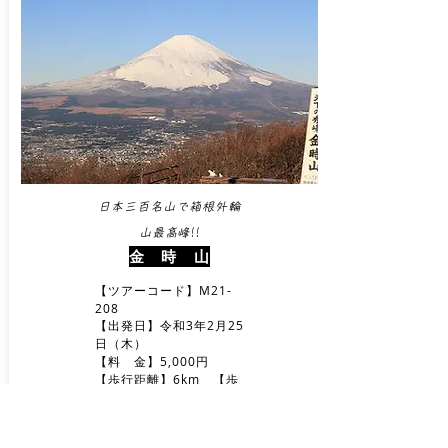
日本三百名山で箱根外輪
山最高峰!!
金 時 山
【ツアーコード】M21-
208
【出発日】令和3年2月25
日（木）
【料 金】5,000円
【歩行距離】6km 【歩
行時間】3.5時間
​【登山レベル】
登山★★
【登山口】神奈川県箱根