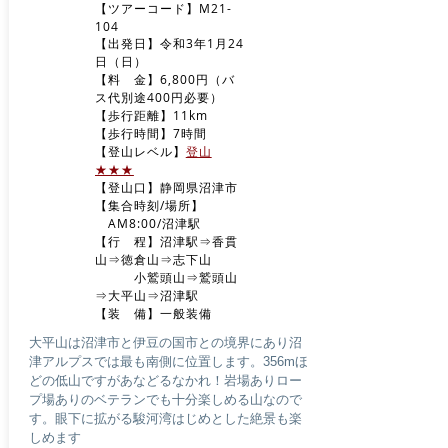
【ツアーコード】M21-
104
【出発日】令和3年1月24
日（日）
【料 金】6,800円（バ
ス代別途400円必要）
【歩行距離】11km
【歩行時間】7時間
​【登山レベル】
登山
★★★
​【登山口】静岡県沼津市
【集合時刻/場所】
AM8
:00/沼津駅
​【行 程】沼津駅⇒香貫
山⇒徳倉山⇒志下山
小鷲頭山⇒鷲頭山
⇒大平山⇒沼津駅
​【装 備】一般装備
大平山は沼津市と伊豆の国市との境界にあり沼
津アルプスでは最も南側に位置します。356mほ
どの
低山ですがあなどるなかれ！岩場ありロー
プ場ありのベテランでも十分楽しめる山なの
で
す。眼下に拡がる駿河湾はじめとした絶景も楽
しめます