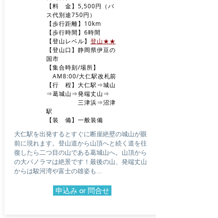
【料 金】5,500円（バ
ス代別途750円）
【歩行距離】10km
【歩行時間】6時間
​【登山レベル】
登山★★
​【登山口】静岡県伊豆の
国市
【集合時刻/場所】
AM
8:00/大仁駅改札前
​【行 程】大仁駅⇒城山
⇒葛城山⇒発端丈山⇒
三津浜⇒沼津
駅
​【装 備】一般装備
大仁駅を出発するとすぐに断崖絶壁の城山が眼
前に現れます。登山道から山頂へと続く道を往
復したら二つ目の山である葛城山へ。山頂から
の大パノラマは絶景です！最後の山、発端丈山
からは駿河湾や富士の雄姿も...
申込み or 問合せ