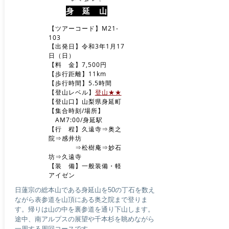
身 延 山
【ツアーコード】M21-
103
【出発日】令和3年1月17
日（日）
【料 金】7,500円
【歩行距離】11km
【歩行時間】5.5時間
​【登山レベル】
登山★★
​【登山口】山梨県身延町
【集合時刻/場所】
AM7
:00/身延駅
​【行 程】久遠寺⇒奥之
院⇒感井坊
⇒松樹庵⇒妙石
坊⇒久遠寺
​【装 備】一般装備・軽
アイゼン
日蓮宗の総本山である身延山を50の丁石を数え
ながら表参道を山頂にある奥之院まで登りま
す。帰りは山の中を裏参道を通り下山します。
途中、南アルプスの展望や千本杉を眺めながら
一周する周回コースです...