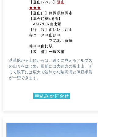
​【登山レベル】
登山
★★★
【登山口】静岡県静岡市
​【集合時刻/場所】
AM7:00
/由比駅
​【行 程】由比駅⇒西山
寺コース⇒山頂
⇒
立花池⇒薩埵
峠
⇒⇒由比駅
​【装 備】一般装備
​芝草拡がる山頂からは、遠くに見えるアルプス
の山々をはじめ、眼前には大迫力の富士山、そ
して眼下には広大で波静かな駿河湾と伊豆半島
が一望できます。
申込み or 問合せ