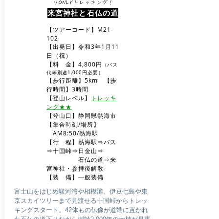
りONLYトレッキング！​
来宮神社と石仏の道
【ツアーコード】M21-
102
【出発日】令和3年1月11
日（祝）
【料 金】4,800円
（バス
代等別途1,000円必要）
【歩行距離】5km 【歩
行時間】3時間
​【登山レベル】
トレッキ
ング★★
​【登山口】静岡県熱海市
【集合時刻/場所】
AM8
:50/熱海駅
​【行 程】熱海駅⇒バス
⇒十国峠⇒日金山⇒
石仏の道⇒来
宮神社・参拝後解散
​【装 備】一般装備
富士山をはじめ駿河湾や相模灘、伊豆七島や東
京スカイツリーまで見渡せる十国峠からトレッ
キングスタート。42体もの仏像が道端に置かれ