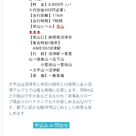
【料 金】6,800円（バ
ス代別途400円必要）
【歩行距離】11km
【歩行時間】7時間
​【登山レベル】
登山
★★★
​【登山口】静岡県沼津市
【集合時刻/場所】
AM8
:00/沼津駅
​【行 程】沼津駅⇒香貫
山⇒徳倉山⇒志下山
小鷲頭山⇒鷲頭山
⇒大平山⇒沼津駅
​【装 備】一般装備
大平山は沼津市と伊豆の国市との境界にあり沼
津アルプスでは最も南側に位置します。356mほ
どの
低山ですがあなどるなかれ！岩場ありロー
プ場ありのベテランでも十分楽しめる山なの
で
す。眼下に拡がる駿河湾はじめとした絶景も楽
しめます
申込み or 問合せ