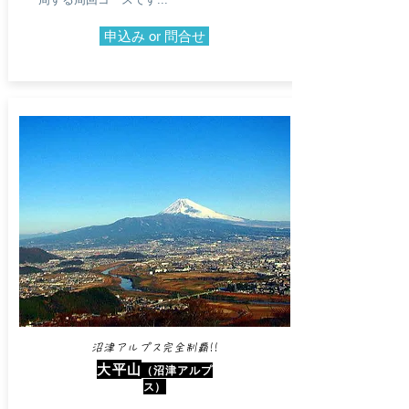
申込み or 問合せ
沼津アルプス完全制覇!!​
大平山
（沼津アルプ
ス）