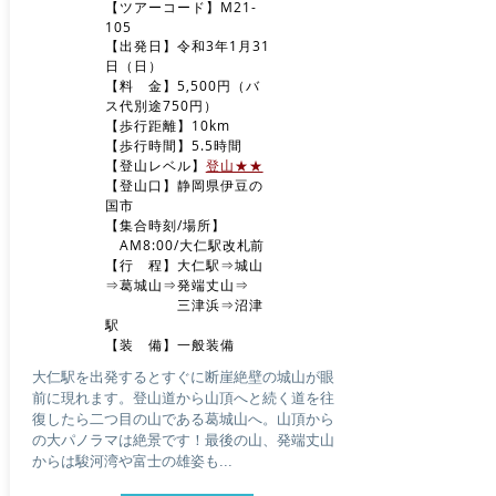
【ツアーコード】M21-
105
【出発日】令和3年1月31
日（日）
【料 金】5,500円（バ
ス代別途750円）
【歩行距離】10km
【歩行時間】5.5時間
​【登山レベル】
登山★★
​【登山口】静岡県伊豆の
国市
【集合時刻/場所】
AM
8:00/大仁駅改札前
​【行 程】大仁駅⇒城山
⇒葛城山⇒発端丈山⇒
三津浜⇒沼津
駅
​【装 備】一般装備
大仁駅を出発するとすぐに断崖絶壁の城山が眼
前に現れます。登山道から山頂へと続く道を往
復したら二つ目の山である葛城山へ。山頂から
の大パノラマは絶景です！最後の山、発端丈山
からは駿河湾や富士の雄姿も...