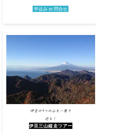
申込み or 問合せ
伊豆の3つの山を一度で
巡る！​
伊豆三山縦走ツアー