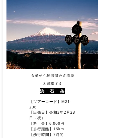
山頂から駿河湾の大海原
を俯瞰する
浜 石 岳
【ツアーコード】M21-
206
【出発日】令和3年2月23
日（祝）
【料 金】6,000円
【歩行距離】16km
【歩行時間】7時間