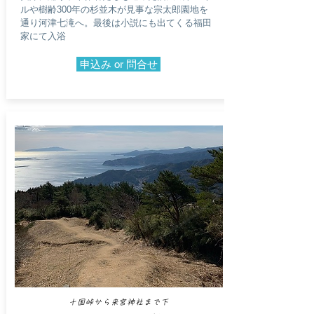
ルや樹齢300年の杉並木が見事な宗太郎園地を
通り河津七滝へ。最後は小説にも出てくる福田
家にて入浴
申込み or 問合せ
十国峠から来宮神社まで下