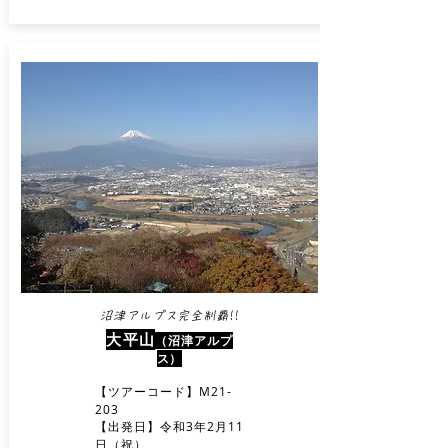
沼津アルプス完全制覇!!​
大平山
（沼津アルプ
ス）
【ツアーコード】M21-
203
【出発日】令和3年2月11
日（祝）