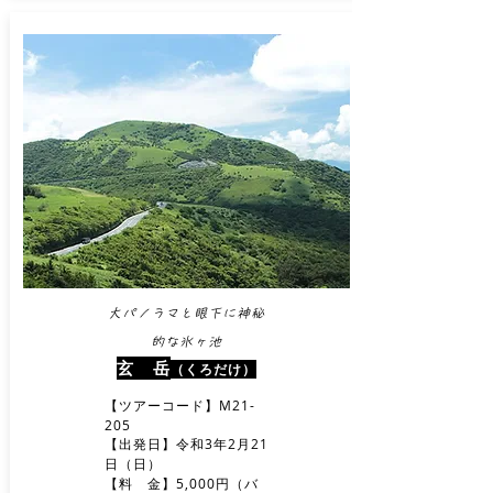
大パノラマと眼下に神秘
的な氷ヶ池
玄 岳
（くろだけ）
【ツアーコード】M21-
205
【出発日】令和3年2月21
日（日）
【料 金】5,000円（バ