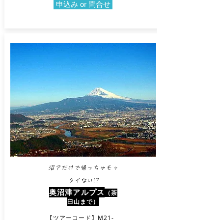
申込み or 問合せ
沼アだけで帰っちゃモッ
タイない!?
奥沼津アルプス
（茶
臼山まで）
【ツアーコード】M21-