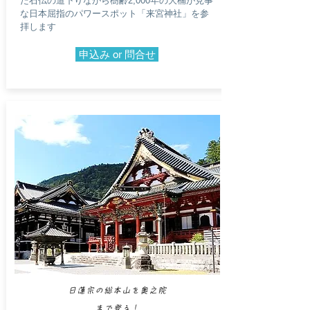
た石仏の道下りながら樹齢2,000年の大楠が見事
な日本屈指のパワースポット「来宮神社」を参
拝します
申込み or 問合せ
日蓮宗の総本山を奥之院
まで登る！​