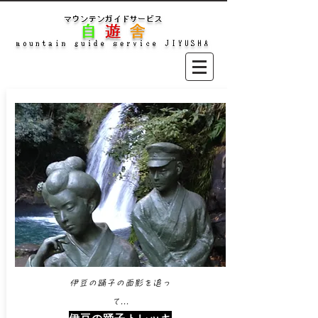
伊豆の踊子の面影を追っ
て...​