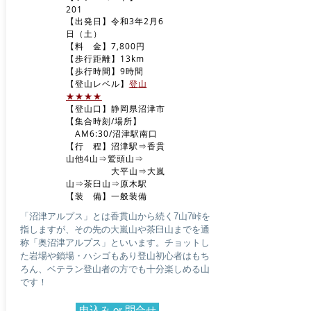
201
【出発日】令和3年2月6
日（土）
【料 金】7,800円
【歩行距離】13km
【歩行時間】9時間
​【登山レベル】
登山
★★★★
【登山口】静岡県沼津市
​【集合時刻/場所】
AM6:30
/沼津駅南口
​【行 程】沼津駅⇒香貫
山他4山⇒
鷲頭山⇒
大平山⇒
大嵐
山⇒茶臼山⇒原木駅
​【装 備】一般装備
「沼津アルプス」とは香貫山から続く7山7峠を
指しますが、その先の大嵐山や茶臼山までを通
称「奥沼津アルプス」といいます。チョットし
た岩場や鎖場・ハシゴもあり登山初心者はもち
ろん、ベテラン登山者の方でも十分楽しめる山
です！
申込み or 問合せ