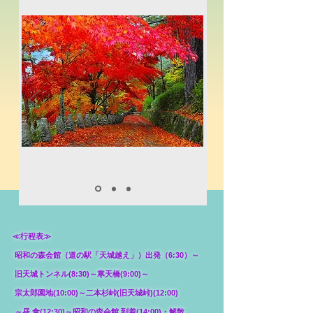
≪行程表≫
昭和の森会館（道の駅「天城越え」）出発（6:30）～
旧天城トンネル(8:30)～寒天橋(9:00)～
宗太郎園地(10:00)～二本杉峠(旧天城峠)(12:00)
～昼 食(12:30)～昭和の森会館 到着(14:00)・解散