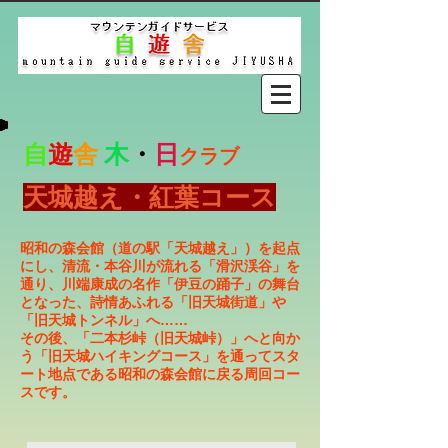
自
遊
舎
木
・
日
クラブ
天城越え・紅葉コース
昭和の森会館（道の駅「天城越え」）を起点
にし、清流・本谷川が流れる「滑沢渓谷」を
通り、川端康成の名作「伊豆の踊子」の舞台
となった、詩情あふれる「旧天城街道」や
「旧天城トンネル」へ……
その後、「二本杉峠（旧天城峠）」へと向か
う「旧天城ハイキングコース」を通ってスタ
ート地点である昭和の森会館に戻る周回コー
スです。