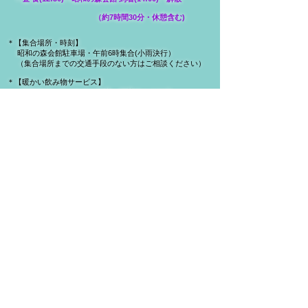
（約7時間30分・休憩含む)
＊【集合場所・時刻】
昭和の森会館駐車場・午前6時集合(小雨決行）
（集合場所までの交通手段のない方はご相談ください）
＊【暖かい飲み物サービス】
昼食時の コーヒー・紅茶・緑茶サービス付
＊【おやつサービス】
休憩時の おやつサービス付
＊【トイレが心配な方】
ツエルト（簡易テント）を設営します
（携帯トイレとペーパーはご持参ください）
＊【料金（お一人様）】
7,800円(税込・保険料込）
＊【最少催行人数】
2名様
＊
保険について」
を必ずご一読ください。
＊
「キャンセル規定」
を必ずご一読下さい。
自遊舎の山旅へ戻る