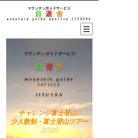
マウンテンガイドサービス
自
遊
舎
mountain guide
service
JIYUSHA
チャレンジ富士登山!!​
少人数制・富士登山ツアー
2026