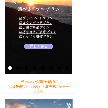
​選べる5つのプラン
☑プライベートプラン
☑スタンダードプラン
☑山頂ご来光プラン
☑送迎付き
ご来光プラン
☑ゆっくり満喫プラン
詳しくみる
チャレンジ富士登山!!
少人数制
・富士登山ツアー
（3～10名）
2026