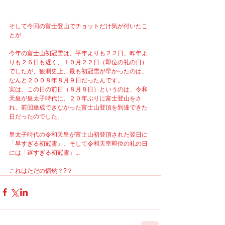
そして今回の富士登山でチョットだけ気が付いたこ
とが...
今年の富士山初冠雪は、平年よりも２２日、昨年よ
りも２６日も遅く、１０月２２日（即位の礼の日）
でしたが、観測史上、最も初冠雪が早かったのは、
なんと２００８年８月９日だったんです。
実は、この日の前日（８月８日）というのは、令和
天皇が皇太子時代に、２０年ぶりに富士登山をさ
れ、前回達成できなかった富士山登頂を到達できた
日だったのでした。
皇太子時代の令和天皇が富士山初登頂された翌日に
「早すぎる初冠雪」、そして令和天皇即位の礼の日
には「遅すぎる初冠雪」...
これはただの偶然？?？  