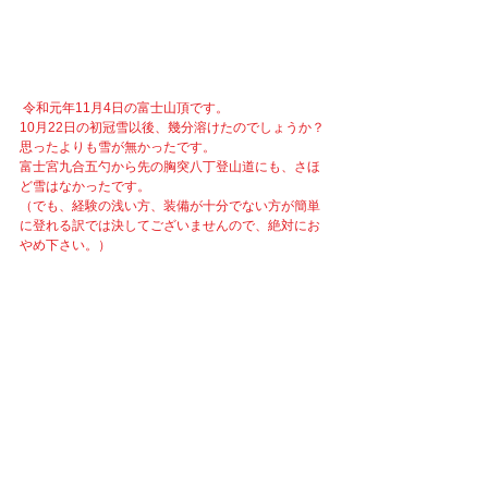
 令和元年11月4日の富士山頂です。
10月22日の初冠雪以後、幾分溶けたのでしょうか？
思ったよりも雪が無かったです。
富士宮九合五勺から先の胸突八丁登山道にも、さほ
ど雪はなかったです。
（でも、経験の浅い方、装備が十分でない方が簡単
に登れる訳では決してございませんので、絶対にお
やめ下さい。）