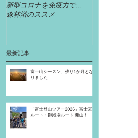
新型コロナを免疫力で...
自遊舎特選!!
森林浴のススメ
最新記事
富士山シーズン、残り1か月とな
りました
「富士登山ツアー2026」富士宮
ルート・御殿場ルート 開山！