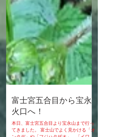
富士宮五合目から宝永
火口へ！
本日、富士宮五合目より宝永山まで行っ