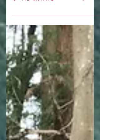
ラソン」に久々の参戦です！ 4月27日か
ら29日まで行われる「UTMF2018」への
参加が決まっているため、そのトレーニ
ングも兼ねています。 しかし、昨年の9
月に行われた越生のトレランン大会で右
腕を骨折して以来、ほとんど山を走って
いな...